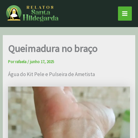
Ir
Main
para
Men
o
conteúdo
Queimadura no braço
Por
rafaela
/
junho 17, 2025
Água do Kit Pele e Pulseira de Ametista