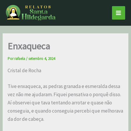
Ir
Main
para
Men
o
conteúdo
Enxaqueca
Por
rafaela
/
setembro 4, 2024
Cristal de Rocha
Tive enxaqueca, as pedras granada e esmeralda dessa
vez não me ajudaram. Fiquei pensativa o porquê disso.
Aí observei que tava tentando arrotar e quase não
conseguia, e quando conseguia percebi que melhorava
da dor de cabeça.