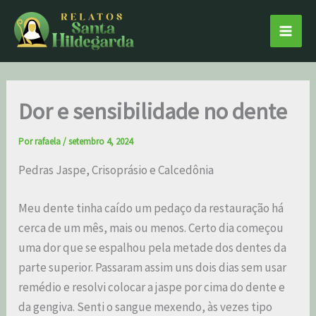
Ir
Main
para
Men
o
conteúdo
Dor e sensibilidade no dente
Por
rafaela
/
setembro 4, 2024
Pedras Jaspe, Crisoprásio e Calcedônia
Meu dente tinha caído um pedaço da restauração há
cerca de um mês, mais ou menos. Certo dia começou
uma dor que se espalhou pela metade dos dentes da
parte superior. Passaram assim uns dois dias sem usar
remédio e resolvi colocar a jaspe por cima do dente e
da gengiva. Senti o sangue mexendo, às vezes tipo